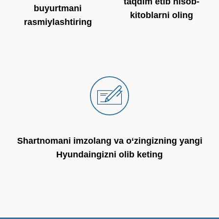
taqdim etib hisob-
buyurtmani
kitoblarni oling
rasmiylashtiring
Shartnomani imzolang va o‘zingizning yangi
Hyundaingizni olib keting