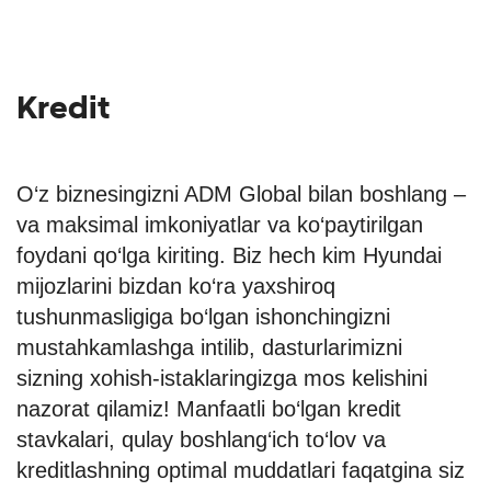
Kredit
O‘z biznesingizni ADM Global bilan boshlang –
va maksimal imkoniyatlar va ko‘paytirilgan
foydani qo‘lga kiriting. Biz hech kim Hyundai
mijozlarini bizdan ko‘ra yaxshiroq
tushunmasligiga bo‘lgan ishonchingizni
mustahkamlashga intilib, dasturlarimizni
sizning xohish-istaklaringizga mos kelishini
nazorat qilamiz! Manfaatli bo‘lgan kredit
stavkalari, qulay boshlang‘ich to‘lov va
kreditlashning optimal muddatlari faqatgina siz