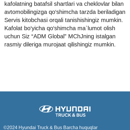
kafolatning batafsil shartlari va cheklovlar bilan
avtomobilingizga qo‘shimcha tarzda beriladigan
Servis kitobchasi orqali tanishishingiz mumkin.
Kafolat bo‘yicha qo‘shimcha ma`lumot olish
uchun Siz “ADM Global” MChJning istalgan
rasmiy dileriga murojaat qilishingiz mumkin.
©2024 Hyundai Truck & Bus
Barcha huquqlar