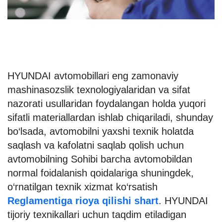
HYUNDAI avtomobillari eng zamonaviy
mashinasozslik texnologiyalaridan va sifat
nazorati usullaridan foydalangan holda yuqori
sifatli materiallardan ishlab chiqariladi, shunday
bo‘lsada, avtomobilni yaxshi texnik holatda
saqlash va kafolatni saqlab qolish uchun
avtomobilning Sohibi barcha avtomobildan
normal foidalanish qoidalariga shuningdek,
o‘rnatilgan texnik xizmat ko‘rsatish
Reglamentiga rioya qilishi shart
. HYUNDAI
tijoriy texnikallari uchun taqdim etiladigan