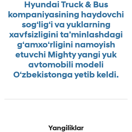
Hyundai Truck & Bus
kompaniyasining haydovchi
sog‘lig‘i va yuklarning
xavfsizligini ta’minlashdagi
g‘amxo‘rligini namoyish
etuvchi Mighty yangi yuk
avtomobili modeli
O‘zbekistonga yetib keldi.
Yangiliklar