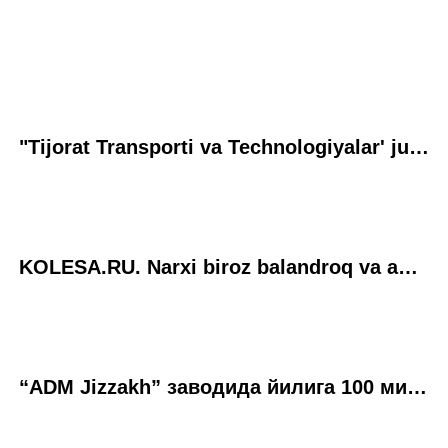
"Tijorat Transporti va Technologiyalar' jurnali. O'rtancha aka. Bugungi sinovda o'rta tonnajli Hyundai Mighty EX8 avtomobili
KOLESA.RU. Narxi biroz balandroq va ancha yaxshiroq: Hyundai Mighty EX8 ning test-drayvi
“ADM Jizzakh” заводида йилига 100 минг дона енгил автомобиль ишлаб чиқарилади