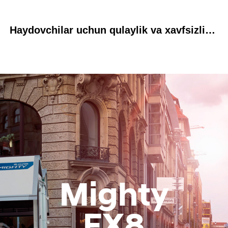
Haydovchilar uchun qulaylik va xavfsizlik: Hyundai Mighty endi O‘zbekistonda
Mighty
EX8